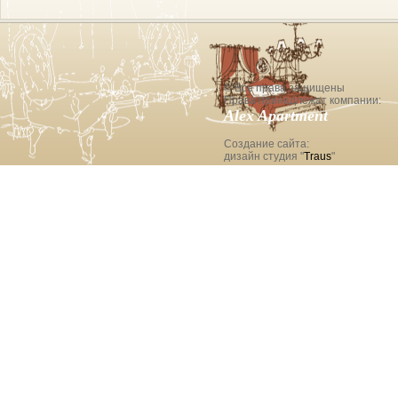
© Все права защищены
Права принадлежат компании:
Alex Apartment
Создание сайта:
дизайн студия "
Traus
"