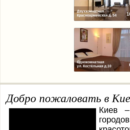
Двухкомнатная
1
Красноармейская д. 54
Однокомнатная
ул. Костёльная д.10
Добро пожаловать в Кие
Киев –
городо
красо