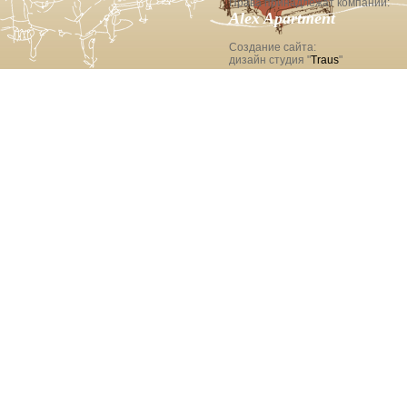
Права принадлежат компании:
Alex Apartment
Создание сайта:
дизайн студия "
Traus
"